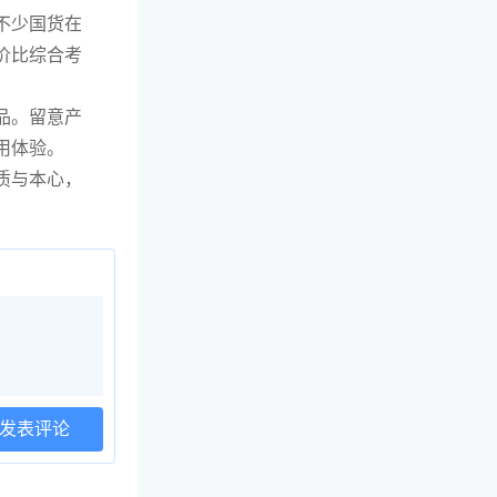
不少国货在
价比综合考
品。留意产
用体验。
质与本心，
发表评论