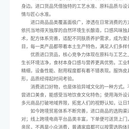
身边。进口货品凭借独特的工艺水准、原料品质与设
情与匠心水准。
进口商品品类覆盖面极广，渗透在日常消费的方
依托当地得天独厚的自然环境生长酿造，口感风味独
术，配方体系完善，适配不同肤质养护需求，成为爱
目，每一类产品都带着本土生产特色，满足人们多样
优质进口货品，核心竞争力体现在原料与工艺之
生长环境洁净，食材本身口感与营养更具优势。工业
精细，设备性能、耐用程度都有着不错表现。服饰皮
形，品质经得起时间考验。
消费进口好物，也是体验异域文化的一种方式。
尝进口美食，能感受当地饮食文化特色；使用海外设
多元商品打破地域界限，拓宽人们的视野认知，让日
如今跨境贸易体系不断完善，进口商品的选购渠
对；线上跨境电商平台品类丰富，下单便可送货上门
亲民，不再是小众消费，普通家庭都可以按需选购体