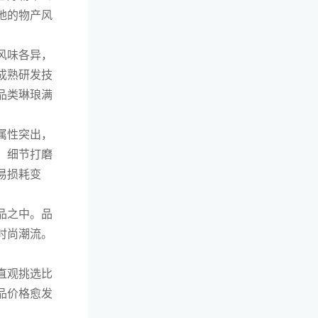
地的物产风
风味各异，
成熟研发技
品类琳琅满
属性突出，
，细节打磨
易损耗变
品之中。品
时尚潮流。
直观挑选比
品价格愈发