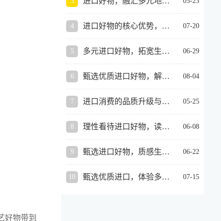
进口好物，融汇多元地域的生活风华
05-23
各国，在家就能拥有全球优
选的精致生活。 何为进口品
进口好物的核心优势，是安全、精细、专业
07-20
质？是标准，更是安心 很多
人偏爱进口产品，不是盲目
多元进口好物，拓宽生活的广阔边界
06-29
追求
甄选优质进口好物，解锁精致品质生活
08-04
进口消费的品质升级与理性国际化发展
05-25
理性看待进口好物，读懂跨国品质与生活新意
06-08
甄选进口好物，质感生活源自严苛品质
06-22
甄选优质进口，体验多元品质好物
07-15
艺好物带到