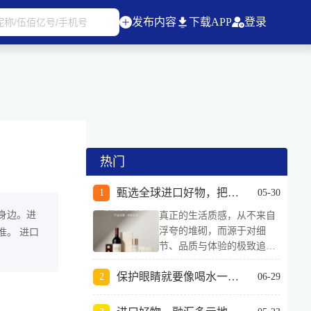
发布内容
下载APP
登录
热门
甄选全球进口好物，把精致生活搬进日常
05-30
身边。进
真正的生活质感，从不来自
浮夸的堆砌，而源于对细
准。 进口
节、品质与体验的极致追
求。进口好物的意义，就是
保护眼睛就要像喝水一样随身携带
把世界各地的优质工艺、严
06-29
苛标准与成熟设计，带进普
通人的日常。不必远行奔赴