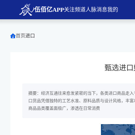
伍佰亿APP
关注
频道
人脉
消息
我的
首页
进口
甄选进口
摘要：经济互通往来愈发紧密的当下，各类进口商品走入
口货品凭借独特的工艺水准、原料品质与设计风格，丰富
商品品类覆盖面极广，渗透在日常消费