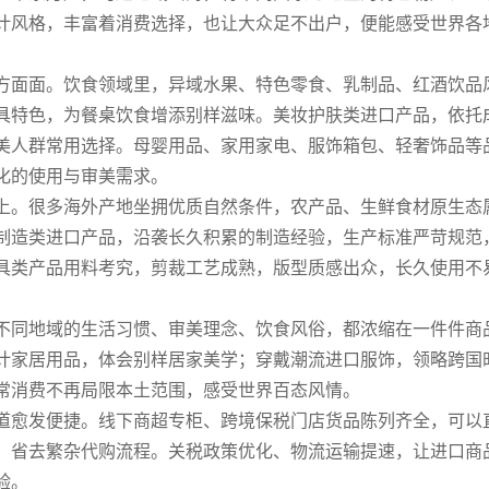
计风格，丰富着消费选择，也让大众足不出户，便能感受世界各
方面面。饮食领域里，异域水果、特色零食、乳制品、红酒饮品
具特色，为餐桌饮食增添别样滋味。美妆护肤类进口产品，依托
美人群常用选择。母婴用品、家用家电、服饰箱包、轻奢饰品等
化的使用与审美需求。
上。很多海外产地坐拥优质自然条件，农产品、生鲜食材原生态
制造类进口产品，沿袭长久积累的制造经验，生产标准严苛规范
具类产品用料考究，剪裁工艺成熟，版型质感出众，长久使用不
不同地域的生活习惯、审美理念、饮食风俗，都浓缩在一件件商
计家居用品，体会别样居家美学；穿戴潮流进口服饰，领略跨国
常消费不再局限本土范围，感受世界百态风情。
道愈发便捷。线下商超专柜、跨境保税门店货品陈列齐全，可以
，省去繁杂代购流程。关税政策优化、物流运输提速，让进口商
验。